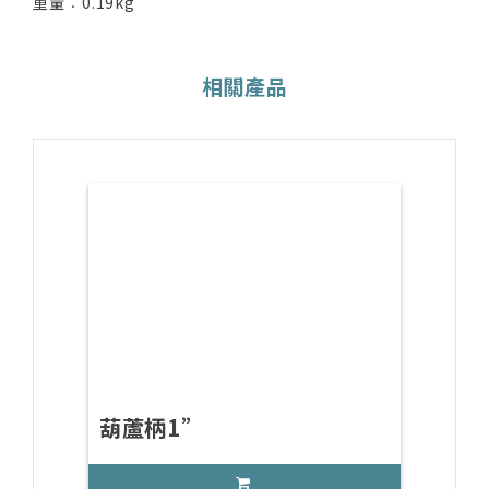
重量︰0.19kg
相關產品
葫蘆柄1”