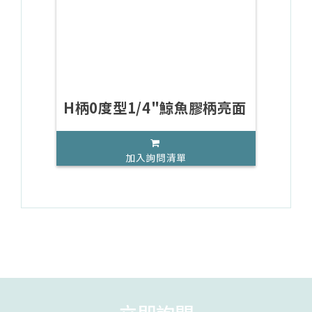
H柄0度型1/4"鯨魚膠柄亮面
加入詢問清單