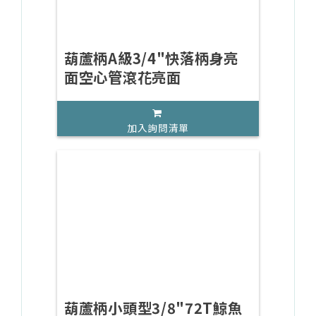
葫蘆柄A級3/4"快落柄身亮
面空心管滾花亮面
加入詢問清單
葫蘆柄小頭型3/8"72T鯨魚