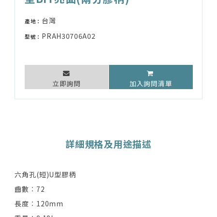
台灣
產地：
PRAH30706A02
型號：
立即詢問
加入詢問清單
詳細規格及用途描述
六角孔(短)U型膠柄
齒數︰72
長度︰120mm