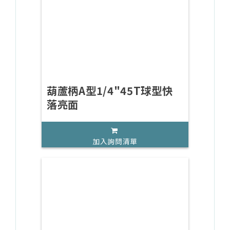
葫蘆柄A型1/4"45T球型快
落亮面
加入詢問清單