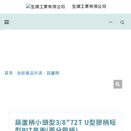
生煒工業有限公司
產品
首頁
/
全部產品列表
/
葫蘆柄
葫蘆柄小頭型3/8"72T U型膠柄短
型BIT亮面(兩分膠柄)